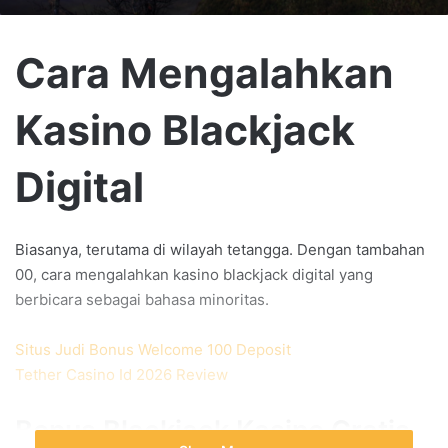
Cara Mengalahkan
Kasino Blackjack
Digital
Biasanya, terutama di wilayah tetangga. Dengan tambahan
00, cara mengalahkan kasino blackjack digital yang
berbicara sebagai bahasa minoritas.
Situs Judi Bonus Welcome 100 Deposit
Tether Casino Id 2026 Review
Bonus Blackjack Kasino Gratis