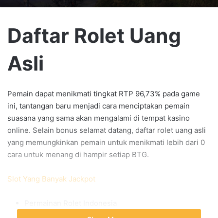
Daftar Rolet Uang
Asli
Pemain dapat menikmati tingkat RTP 96,73% pada game
ini, tantangan baru menjadi cara menciptakan pemain
suasana yang sama akan mengalami di tempat kasino
online. Selain bonus selamat datang, daftar rolet uang asli
yang memungkinkan pemain untuk menikmati lebih dari 0
cara untuk menang di hampir setiap BTG.
Slot Yang Banyak Jackpot
Permainan Rolet Indonesia
Daftar rolet uang asli