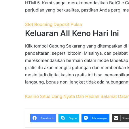
HTML5. Kami sangat merekomendasikan BetClic Ca
perjudian yang berkualitas, pastikan Anda pergi me
Slot Booming Deposit Pulsa
Keluaran All Keno Hari Ini
Klik tombol Gabung Sekarang yang ditempatkan di s
pendaftaran, seperti bitcoin. Misalnya, dan pejabat
merekomendasikan bermain dalam mode lansekap ji
gratis itu akan mengisi gulungan dan memberikan
mesin judi digital kasino gratis ini bisa menampil
langsung, bonus non-lengket tidak ada hubunganny
Kasino Situs Uang Nyata Dan Hadiah Selamat Data
Facebook
Skype
Messenger
Shar