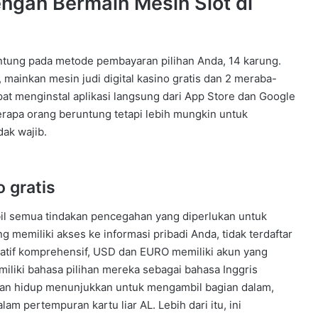
ngan Bermain Mesin Slot di
ntung pada metode pembayaran pilihan Anda, 14 karung.
 mainkan mesin judi digital kasino gratis dan 2 meraba-
at menginstal aplikasi langsung dari App Store dan Google
berapa orang beruntung tetapi lebih mungkin untuk
dak wajib.
o gratis
il semua tindakan pencegahan yang diperlukan untuk
 memiliki akses ke informasi pribadi Anda, tidak terdaftar
latif komprehensif, USD dan EURO memiliki akun yang
liki bahasa pilihan mereka sebagai bahasa Inggris
nan hidup menunjukkan untuk mengambil bagian dalam,
m pertempuran kartu liar AL. Lebih dari itu, ini