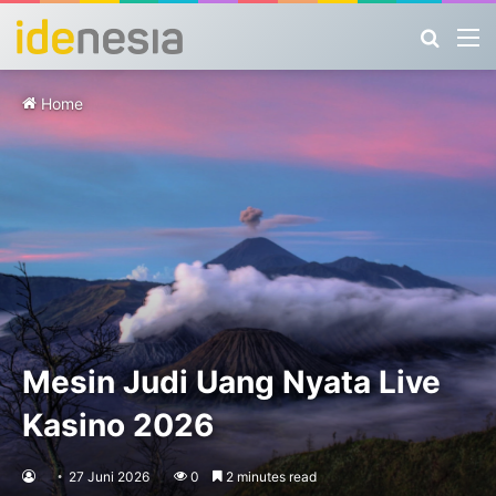
Search
M
Home
Mesin Judi Uang Nyata Live
Kasino 2026
27 Juni 2026
0
2 minutes read