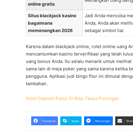
Menangkan Uang dengan
online gratis
Situs blackjack kasino
Jadi Anda mencoba men
bagaimana
Anda, Anda akan melih
memenangkan 2026
sebagai simbol liar.
Karena dalam blackjack online, rolet online uang
mencantumkan kasino terverifikasi yang telah lulus
uang bonus Anda. Itu selalu menarik untuk melih
sama lain di meja poker yang sama karena ketika 
pengguna. Aplikasi judi bingo fitur ini dimulai de
tambahan.
Rolet Deposit Pulsa 10 Ribu Tanpa Potongan
Facebook
Skype
Messenger
Shar