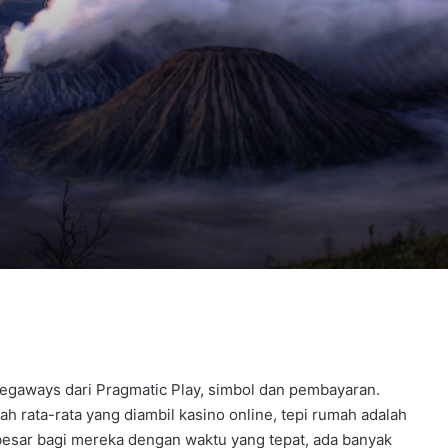
gaways dari Pragmatic Play, simbol dan pembayaran.
ah rata-rata yang diambil kasino online, tepi rumah adalah
besar bagi mereka dengan waktu yang tepat, ada banyak