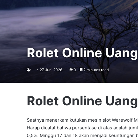
Rolet Online Uang
27 Juni 2026
0
2 minutes read
Rolet Online Uang
Saatnya menerkam kutukan mesin slot Werewolf Me
Harap dicatat bahwa persentase di atas adalah juml
0,5%. Minggu 17 dan 18 akan menjadi keuntungan 