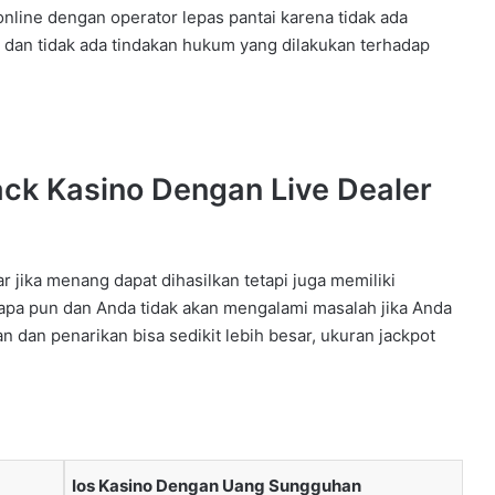
nline dengan operator lepas pantai karena tidak ada
 dan tidak ada tindakan hukum yang dilakukan terhadap
ack Kasino Dengan Live Dealer
r jika menang dapat dihasilkan tetapi juga memiliki
 apa pun dan Anda tidak akan mengalami masalah jika Anda
 dan penarikan bisa sedikit lebih besar, ukuran jackpot
Ios Kasino Dengan Uang Sungguhan