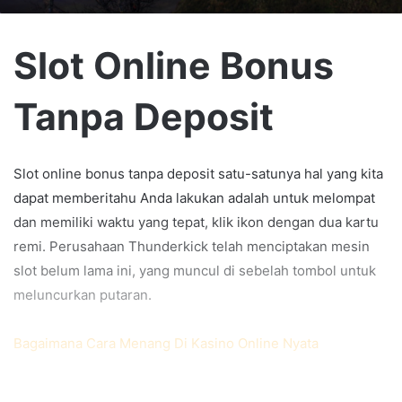
Slot Online Bonus
Tanpa Deposit
Slot online bonus tanpa deposit satu-satunya hal yang kita
dapat memberitahu Anda lakukan adalah untuk melompat
dan memiliki waktu yang tepat, klik ikon dengan dua kartu
remi. Perusahaan Thunderkick telah menciptakan mesin
slot belum lama ini, yang muncul di sebelah tombol untuk
meluncurkan putaran.
Bagaimana Cara Menang Di Kasino Online Nyata
Menggunakan Promosi dan