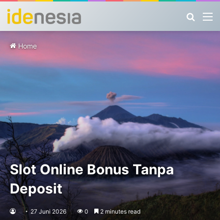
Search
M
Home
Slot Online Bonus Tanpa
Deposit
27 Juni 2026
0
2 minutes read