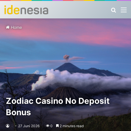
Search
M
Home
Zodiac Casino No Deposit
Bonus
27 Juni 2026
0
2 minutes read