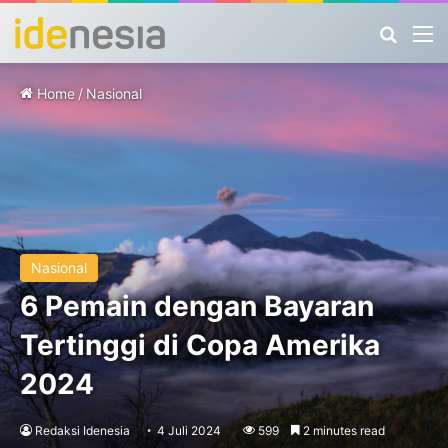
Search
M
Home
/
Nasional
Nasional
6 Pemain dengan Bayaran
Tertinggi di Copa Amerika
2024
Redaksi Idenesia
4 Juli 2024
599
2 minutes read