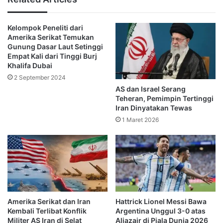
ribu pounds atau sekitar Rp7,19 miliar per pekan di Real
Madrid.
Kelompok Peneliti dari
Amerika Serikat Temukan
Pada musim lalu, Vinicius mencetak 24 gol dan 11 assist
Gunung Dasar Laut Setinggi
bersama Real Madrid. Dia juga membantu timnya menjuarai
Empat Kali dari Tinggi Burj
Khalifa Dubai
gelar La Liga dan Liga Champions.
2 September 2024
AS dan Israel Serang
Berkat performa apiknya, Vinicius adalah kandidat terkuat
Teheran, Pemimpin Tertinggi
untuk memenangi Ballon d’Or 2024. Jika berhasil
Iran Dinyatakan Tewas
membawa Brasil meraih juara pada musim panas ini,
1 Maret 2026
tentunya penghargaan itu bakal masuk genggamannya.
2. Marquinhos (Brasil)
Amerika Serikat dan Iran
Hattrick Lionel Messi Bawa
Kembali Terlibat Konflik
Argentina Unggul 3-0 atas
Militer AS Iran di Selat
Aljazair di Piala Dunia 2026