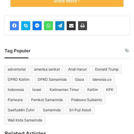
Show More
Para pemain yang membela negaranya di turnamen
internasional tidak mengharapkan gaji. Namun, mereka
mendapatkan banyak uang saat bermain bersama klubnya
masing-masing.
Berikut ini enam pemain dengan bayaran tertinggi yang
tampil di Copa America 2024.
Tag Populer
advertorial
amerika serikat
Andi Harun
Donald Trump
1. Vinicius Junior
DPRD Kaltim
DPRD Samarinda
Gaza
idenesia.co
Indonesia
Israel
Kalimantan Timur
Kaltim
KPK
Pariwara
Pemkot Samarinda
Prabowo Subianto
Penyerang Real Madrid Vinicius Junior(AFP/Kirill
Saefuddin Zuhri
Samarinda
Sri Puji Astuti
KUDRYAVTSEV
Wali Kota Samarinda
Vinicius Junior sejauh ini merupakan pemain dengan gaji
tertinggi di Copa America 2024. Dia membawa pulang 345
Related Articles