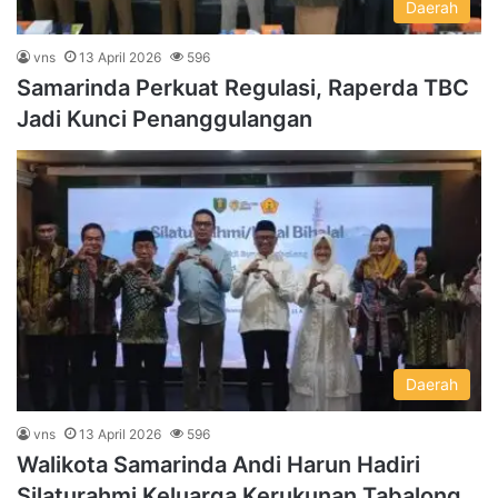
Daerah
vns
13 April 2026
596
Samarinda Perkuat Regulasi, Raperda TBC
Jadi Kunci Penanggulangan
Daerah
vns
13 April 2026
596
Walikota Samarinda Andi Harun Hadiri
Silaturahmi Keluarga Kerukunan Tabalong