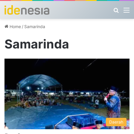
Search
M
Home
/
Samarinda
Samarinda
Daerah