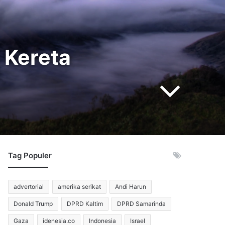
 Kereta
Tag Populer
advertorial
amerika serikat
Andi Harun
Donald Trump
DPRD Kaltim
DPRD Samarinda
Gaza
idenesia.co
Indonesia
Israel