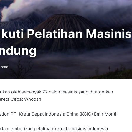
Ikuti Pelatihan Masinis
andung
 read
kukan oleh sebanyak 72 calon masinis yang ditargetkan
reta Cepat Whoosh.
tion PT Kreta Cepat Indonesia China (KCIC) Emir Monti.
rta memberikan pelatihan kepada masinis Indonesia