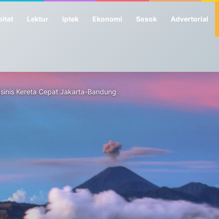
itat
Lektur
Iptek
Ekonomi
Sosok
Advertorial
Masinis Kereta Cepat Jakarta-Bandung