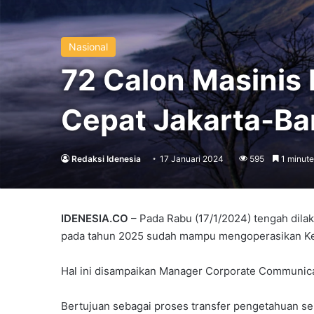
Nasional
72 Calon Masinis 
Cepat Jakarta-B
Redaksi Idenesia
17 Januari 2024
595
1 minute
IDENESIA.CO
– Pada Rabu (17/1/2024) tengah dila
pada tahun 2025 sudah mampu mengoperasikan Ke
Hal ini disampaikan Manager Corporate Communica
Bertujuan sebagai proses transfer pengetahuan se