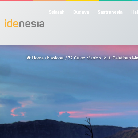
Sejarah
Budaya
Sastranesia
Hab
Home
/
Nasional
/
72 Calon Masinis Ikuti Pelatihan 