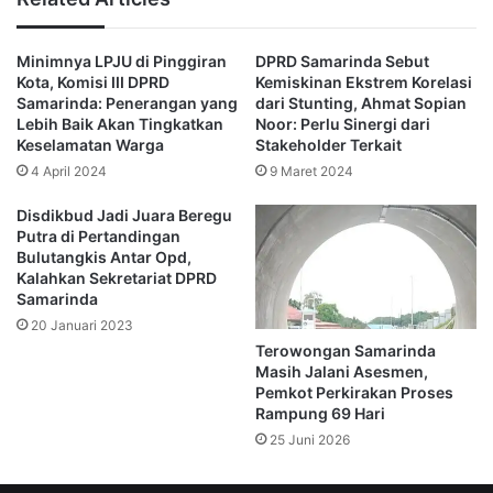
daerah.
an kepada pemerintah daerah,”
“Kesannya dikembalik
Minimnya LPJU di Pinggiran
DPRD Samarinda Sebut
ucapnya.
Kota, Komisi III DPRD
Kemiskinan Ekstrem Korelasi
Samarinda: Penerangan yang
dari Stunting, Ahmat Sopian
Lebih Baik Akan Tingkatkan
Noor: Perlu Sinergi dari
Sementara itu, Kepala BKPSDM Kota Samarinda Julian
Keselamatan Warga
Stakeholder Terkait
Noor, turut beri respon perihal hasil konsultasi pihak
4 April 2024
9 Maret 2024
Pemkot Samarinda bersama dengan para guru ke dua
kementerian di Jakarta.
Disdikbud Jadi Juara Beregu
Putra di Pertandingan
Konsultasi itu berkaitan dengan pembahasan tambahan
Bulutangkis Antar Opd,
Julian
perbaikan penghasilan (TPP) guru ASN di daerah.
Kalahkan Sekretariat DPRD
Noor sampaikan bahwa pihak akan lakukan kajian
Samarinda
lebih lanjut,
20 Januari 2023
Terowongan Samarinda
“Kami akan mengkaji kesesuaian penjelasan dari konsultasi
Masih Jalani Asesmen,
atas kepatuhan perundangan,” ujarnya, Senin (17/10/2022).
Pemkot Perkirakan Proses
Selain itu, juga akan dilakukan perhitungan atas
Rampung 69 Hari
kemampuan daerah. Hal ini tak lepas bahwa sesuai
25 Juni 2026
konsultasi, pemberian TPP juga didasarkan pada
kemampuan keuangan daerah.