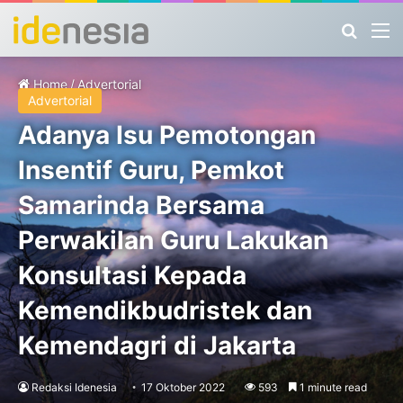
Search
M
Home
/
Advertorial
Advertorial
Adanya Isu Pemotongan
Insentif Guru, Pemkot
Samarinda Bersama
Perwakilan Guru Lakukan
Konsultasi Kepada
Kemendikbudristek dan
Kemendagri di Jakarta
Redaksi Idenesia
17 Oktober 2022
593
1 minute read