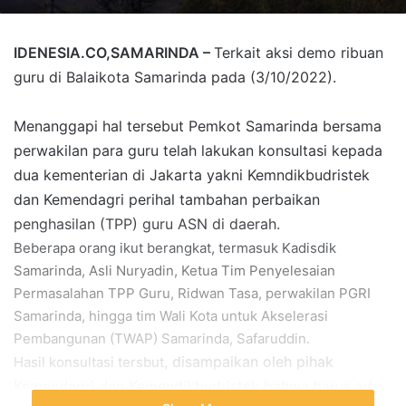
IDENESIA.CO,SAMARINDA –
Terkait aksi demo ribuan
guru di Balaikota Samarinda pada (3/10/2022).
Menanggapi hal tersebut
Pemkot Samarinda bersama
perwakilan para guru telah lakukan konsultasi kepada
dua kementerian di Jakarta yakni Kemndikbudristek
dan Kemendagri perihal tambahan perbaikan
penghasilan (TPP) guru ASN di daerah.
Beberapa orang ikut berangkat, termasuk Kadisdik
Samarinda, Asli Nuryadin, Ketua Tim Penyelesaian
Permasalahan TPP Guru, Ridwan Tasa, perwakilan PGRI
Samarinda, hingga tim Wali Kota untuk Akselerasi
Pembangunan (TWAP) Samarinda, Safaruddin.
, disampaikan oleh pihak
Hasil konsultasi tersbut
Kemendagri dan Kemendikbudristek bahwa harus ada