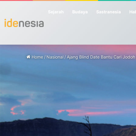
Sejarah
Budaya
Sastranesia
Hab
Home
/
Nasional
/
Ajang Blind Date Bantu Cari Jodo