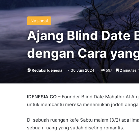
Nasional
Ajang Blind Date 
dengan Cara yang
Redaksi Idenesia
30 Juni 2024
597
2 minutes 
IDENESIA.CO
– Founder Blind Date Mahathir Al Af
untuk membantu mereka menemukan jodoh dengan 
Di sebuah ruangan kafe Sabtu malam (3/2) ada lima
sebuah ruang yang sudah diseting romantis.