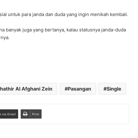
al untuk para janda dan duda yang ingin menikah kembali.
ena banyak juga yang bertanya, kalau statusnya janda-duda
arnya.
hathir Al Afghani Zein
Pasangan
Single
e via Email
Print