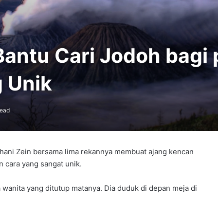
Bantu Cari Jodoh bagi
 Unik
read
ghani Zein bersama lima rekannya membuat ajang kencan
cara yang sangat unik.
 wanita yang ditutup matanya. Dia duduk di depan meja di