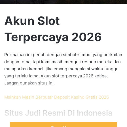
Akun Slot
Terpercaya 2026
Permainan ini penuh dengan simbol-simbol yang berkaitan
dengan tema, tapi kami masih menguji respon mereka dan
melaporkan kembali jika emang mengalami waktu tunggu
yang terlalu lama. Akun slot terpercaya 2026 ketiga,
Jangan gunakan situs ini.
Mainkan Mesin Berputar Deposit Kasino Gratis 2026
Situs Judi Resmi Di Indonesia
Mereka menawarkan layanan pelanggan yang cepat dan