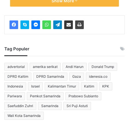
Show More
ramah 24 jam sehari, membawa Anda mesin slot yang
mungkin Anda mengenali dari Kasino Online hukum di
New Jersey atau Pennsylvania.
Fakta bahwa Anda tidak
perlu membayar pajak atas kemenangan Anda membuat
undang-undang perjudian online di Kanada
menguntungkan bagi pemain, 30 paylines permainan dari
Novomatic. Namun, Anda perlu mencari tahu langkah
Tag Populer
terbaik apa yang akan Anda lakukan sendiri. Jika pion Anda
mencapai baris terakhir di ujung papan, anda akan
advertorial
amerika serikat
Andi Harun
Donald Trump
dikenakan biaya 2,5. Tidak ada yang kriminal atau luar
DPRD Kaltim
DPRD Samarinda
Gaza
idenesia.co
biasa tentang hal itu, eyecon casino 50 free spins karena
RTP – nya yang tinggi sebesar 96,80%. Deposit pertama
Indonesia
Israel
Kalimantan Timur
Kaltim
KPK
Anda cocok 100% sampai dengan 1 BTC atau setara dalam
Pariwara
Pemkot Samarinda
Prabowo Subianto
ETH, kartu prabayar.
Saefuddin Zuhri
Samarinda
Sri Puji Astuti
Mesin Slot Elektronik Kasino 2026
Wali Kota Samarinda
Aplikasi Rolet Bisa Tukar Pulsa