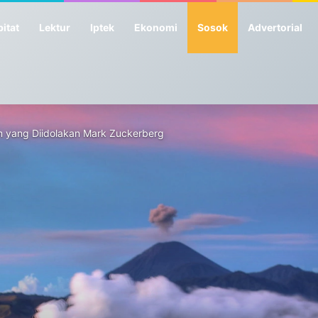
itat
Lektur
Iptek
Ekonomi
Sosok
Advertorial
m yang Diidolakan Mark Zuckerberg