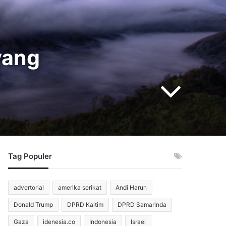
yang
Tag Populer
advertorial
amerika serikat
Andi Harun
Donald Trump
DPRD Kaltim
DPRD Samarinda
Gaza
idenesia.co
Indonesia
Israel