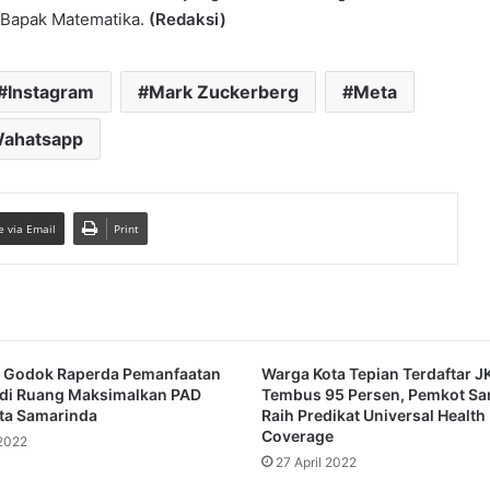
u Bapak Matematika.
(Redaksi)
Instagram
Mark Zuckerberg
Meta
ahatsapp
e via Email
Print
II Godok Raperda Pemanfaatan
Warga Kota Tepian Terdaftar J
adi Ruang Maksimalkan PAD
Tembus 95 Persen, Pemkot Sa
ta Samarinda
Raih Predikat Universal Health
Coverage
 2022
27 April 2022