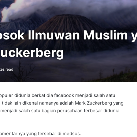
osok Ilmuwan Muslim 
Zuckerberg
tes read
puler didunia berkat dia facebook menjadi salah satu
g tidak lain dikenal namanya adalah Mark Zuckerberg yang
menjadi salah satu bagian perusahaan terbesar didunia
komentarnya yang tersebar di medsos.