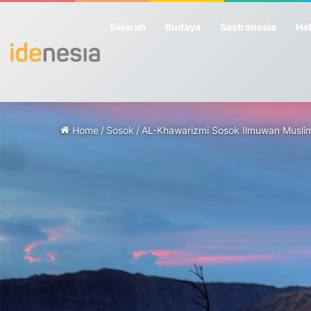
Sejarah
Budaya
Sastranesia
Hab
Home
/
Sosok
/
AL-Khawarizmi Sosok Ilmuwan Musli