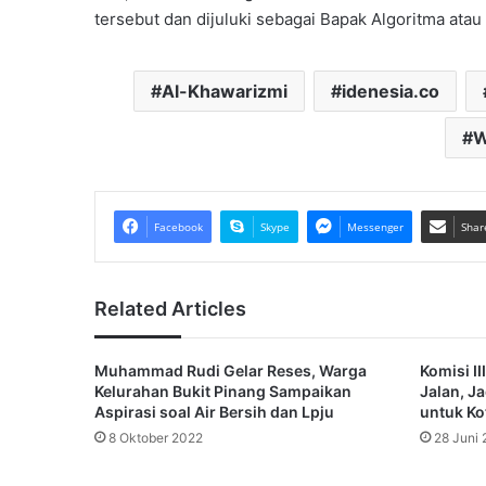
tersebut dan dijuluki sebagai Bapak Algoritma ata
Al-Khawarizmi
idenesia.co
W
Facebook
Skype
Messenger
Shar
Related Articles
Muhammad Rudi Gelar Reses, Warga
Komisi I
Kelurahan Bukit Pinang Sampaikan
Jalan, J
Aspirasi soal Air Bersih dan Lpju
untuk Ko
8 Oktober 2022
28 Juni