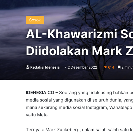
Sosok
AL-Khawarizmi S
Diidolakan Mark 
Redaksi Idenesia
2 Desember 2022
614
2 minu
IDENESIA.CO –
Seorang yang tidak asing bahkan po
media sosial yang digunakan di seluruh dunia, yan
mana sekarang media sosial Instagram, Wahatsapp 
yaitu Meta.
Ternyata Mark Zuckeberg, dalam salah salah satu 