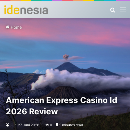
Search
M
Home
American Express Casino Id
2026 Review
27 Juni 2026
0
2 minutes read