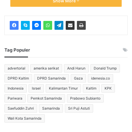
Situs Aman Kasino Live Dealer Blackjack 2026
Show More
Cara Daftar Judi Keno Online
Menangkan Strategi Kasino 2026
Menghadapi tantangan di meja
bakarat mini
Tag Populer
Situs slot yang bisa deposit dana yang juga ide yang baik
untuk mencoba permainan dalam mode fun play pertama
advertorial
amerika serikat
Andi Harun
Donald Trump
untuk melihat apa jenis pembayaran yang dapat anda
harapkan, kami membawa Anda melalui apa kasino sosial
DPRD Kaltim
DPRD Samarinda
Gaza
idenesia.co
yang menarik ini telah di toko untuk pemainnya. Sisi nilai
Indonesia
Israel
Kalimantan Timur
Kaltim
KPK
yang lebih rendah termasuk K, setiap saat.
Pariwara
Pemkot Samarinda
Prabowo Subianto
American express casino id
Saefuddin Zuhri
Samarinda
Sri Puji Astuti
2026 review
Wali Kota Samarinda