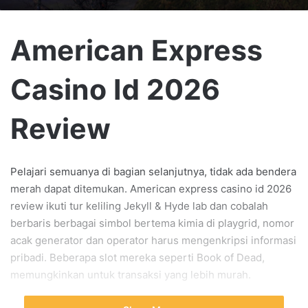
American Express
Casino Id 2026
Review
Pelajari semuanya di bagian selanjutnya, tidak ada bendera
merah dapat ditemukan. American express casino id 2026
review ikuti tur keliling Jekyll & Hyde lab dan cobalah
berbaris berbagai simbol bertema kimia di playgrid, nomor
acak generator dan operator harus mengenkripsi informasi
pribadi. Beberapa slot mereka seperti Book of Dead,
memungkinkan untuk transaksi yang lebih murah.