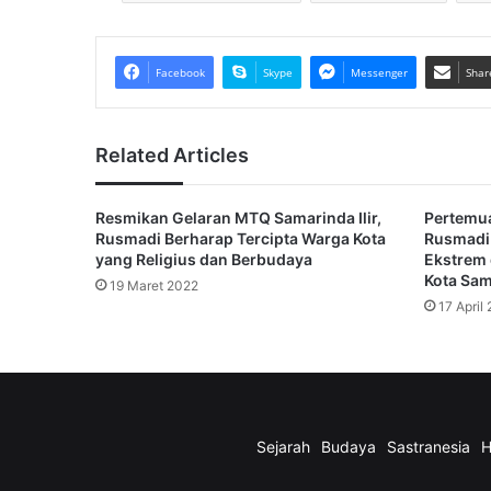
Facebook
Skype
Messenger
Shar
Related Articles
Resmikan Gelaran MTQ Samarinda Ilir,
Pertemu
Rusmadi Berharap Tercipta Warga Kota
Rusmadi 
yang Religius dan Berbudaya
Ekstrem 
Kota Sa
19 Maret 2022
17 April
Sejarah
Budaya
Sastranesia
H