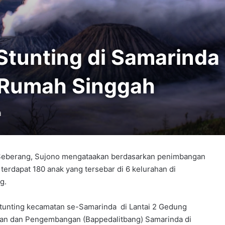
tunting di Samarinda
 Rumah Singgah
d
Seberang, Sujono mengataakan berdasarkan penimbangan
erdapat 180 anak yang tersebar di 6 kelurahan di
g.
Stunting kecamatan se-Samarinda di Lantai 2 Gedung
an dan Pengembangan (Bappedalitbang) Samarinda di