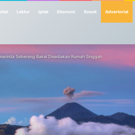
itat
Lektur
Iptek
Ekonomi
Sosok
Advertorial
marinda Seberang Bakal Disediakan Rumah Singgah