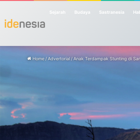
Sejarah
Budaya
Sastranesia
Hab
Home
/
Advertorial
/
Anak Terdampak Stunting di Sa