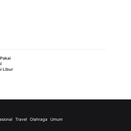
Pakai
l
i Libur
asional
Travel
Olahraga
Umum