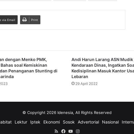
e via Email
Print
an dengan Menko PMK,
Andi Harun Larang ASN Mudik 
Bahas soal Kemiskinan
Kendaraan Dinas, Ingatkan Soa
dan Penanganan Stunting di
Kedisiplinan Masuk Kantor Usa
marinda
Lebaran
 2023
29 April 2022
© Copyright 2026 Idenesia, All Rights Reserved
abitat
Lektur
Iptek
Ekonomi
Sosok
Advertorial
Nasional
Intern
RSS
Facebook
YouTube
Instagram