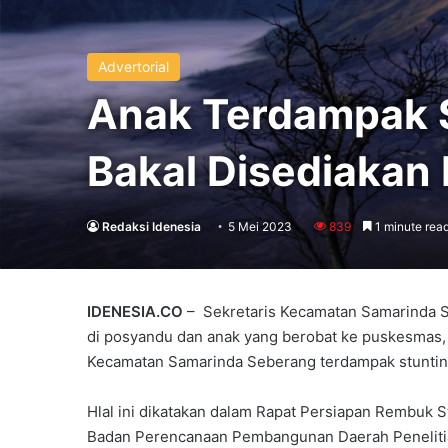
Advertorial
Anak Terdampak S
Bakal Disediakan
Redaksi Idenesia
5 Mei 2023
839
1 minute rea
IDENESIA.CO
– Sekretaris Kecamatan Samarinda 
di posyandu dan anak yang berobat ke puskesmas, t
Kecamatan Samarinda Seberang terdampak stuntin
Hlal ini dikatakan dalam Rapat Persiapan Rembuk 
Badan Perencanaan Pembangunan Daerah Peneliti