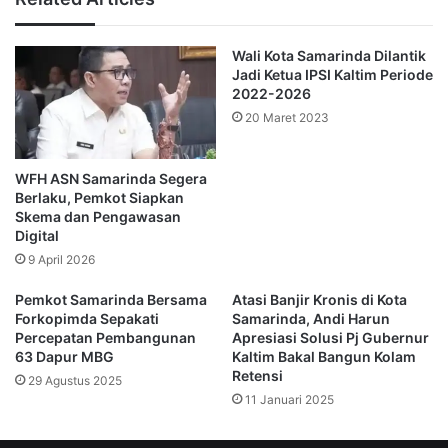
Kota ini juga baru bergabung dalam Milan Urban Food Policy 
Pact (MUFPP), komitmen global yang fokus pada ketahanan 
pangan dan sistem pangan berkelanjutan. Langkah-langkah 
Wali Kota Samarinda Dilantik
tersebut memperlihatkan konsistensi Samarinda dalam 
Jadi Ketua IPSI Kaltim Periode
memperkuat ketahanan lingkungan dan kesejahteraan 
2022-2026
masyarakat.
20 Maret 2023
Dampak bagi Kota Samarinda
Status Co-President bukan hanya simbol kehormatan. Posisi ini 
WFH ASN Samarinda Segera
diyakini akan membuka akses jejaring dan peluang pendanaan 
Berlaku, Pemkot Siapkan
internasional untuk proyek-proyek pembangunan kota.
Skema dan Pengawasan
Digital
Mulai dari peningkatan kapasitas aparatur, penguatan data 
9 April 2026
pembangunan, hingga program mitigasi perubahan iklim dan 
smart city, seluruhnya dapat diakselerasi melalui jejaring global 
Pemkot Samarinda Bersama
Atasi Banjir Kronis di Kota
UCLG ASPAC.
Forkopimda Sepakati
Samarinda, Andi Harun
Percepatan Pembangunan
Apresiasi Solusi Pj Gubernur
Momentum Kolaborasi dan Transformasi
63 Dapur MBG
Kaltim Bakal Bangun Kolam
Retensi
29 Agustus 2025
Pemerintah Kota Samarinda kini berencana menyusun roadmap 
11 Januari 2025
diplomasi perkotaan agar posisi strategis ini memberi manfaat 
nyata di lapangan.