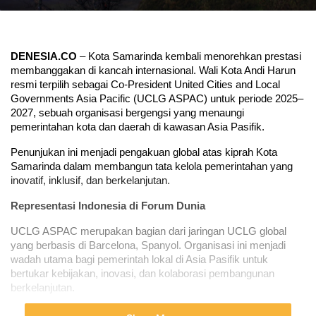
DENESIA.CO 
– Kota Samarinda kembali menorehkan prestasi 
membanggakan di kancah internasional. Wali Kota Andi Harun 
resmi terpilih sebagai Co-President United Cities and Local 
Governments Asia Pacific (UCLG ASPAC) untuk periode 2025–
2027, sebuah organisasi bergengsi yang menaungi 
pemerintahan kota dan daerah di kawasan Asia Pasifik.
Penunjukan ini menjadi pengakuan global atas kiprah Kota 
Samarinda dalam membangun tata kelola pemerintahan yang 
inovatif, inklusif, dan berkelanjutan.
Representasi Indonesia di Forum Dunia
UCLG ASPAC merupakan bagian dari jaringan UCLG global 
yang berbasis di Barcelona, Spanyol. Organisasi ini menjadi 
wadah utama bagi pemerintah lokal di Asia Pasifik untuk 
bertukar kebijakan, inovasi, dan kolaborasi pembangunan 
berkelanjutan.
Dengan jabatan Co-President, Andi Harun kini bergabung dalam 