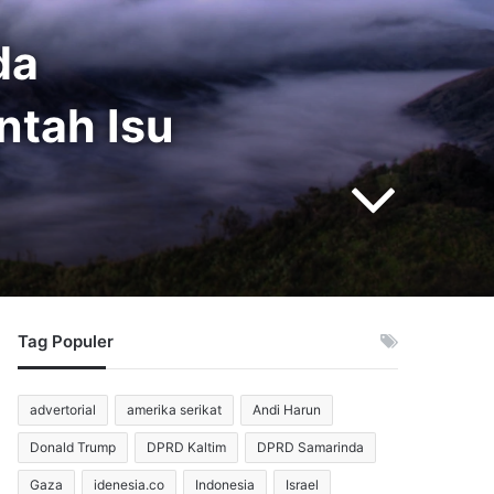
da
ntah Isu
Tag Populer
advertorial
amerika serikat
Andi Harun
Donald Trump
DPRD Kaltim
DPRD Samarinda
Gaza
idenesia.co
Indonesia
Israel