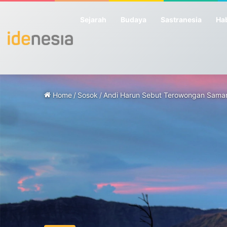
Sejarah
Budaya
Sastranesia
Hab
Home
/
Sosok
/
Andi Harun Sebut Terowongan Samarin