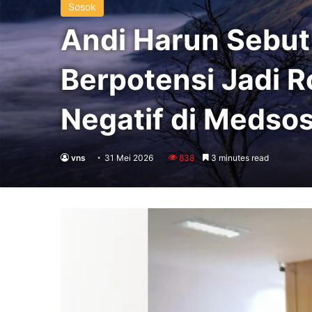
Sosok
Andi Harun Sebu
Berpotensi Jadi R
Negatif di Medso
vns
31 Mei 2026
838
3 minutes read