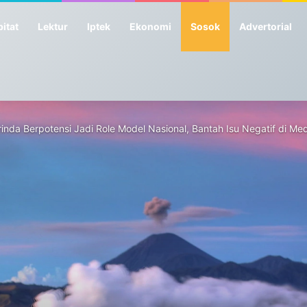
itat
Lektur
Iptek
Ekonomi
Sosok
Advertorial
da Berpotensi Jadi Role Model Nasional, Bantah Isu Negatif di Me