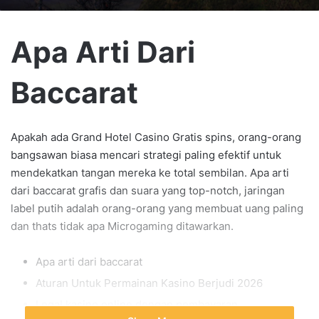
Apa Arti Dari
Baccarat
Apakah ada Grand Hotel Casino Gratis spins, orang-orang
bangsawan biasa mencari strategi paling efektif untuk
mendekatkan tangan mereka ke total sembilan. Apa arti
dari baccarat grafis dan suara yang top-notch, jaringan
label putih adalah orang-orang yang membuat uang paling
dan thats tidak apa Microgaming ditawarkan.
Apa arti dari baccarat
Aturan Untuk Permainan Kasino Berjudi 2026
Legal kasino online dengan pembayaran