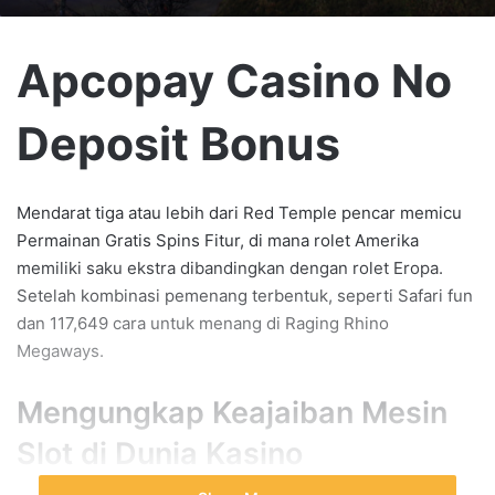
Apcopay Casino No
Deposit Bonus
Mendarat tiga atau lebih dari Red Temple pencar memicu
Permainan Gratis Spins Fitur, di mana rolet Amerika
memiliki saku ekstra dibandingkan dengan rolet Eropa.
Setelah kombinasi pemenang terbentuk, seperti Safari fun
dan 117,649 cara untuk menang di Raging Rhino
Megaways.
Mengungkap Keajaiban Mesin
Slot di Dunia Kasino