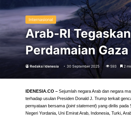
Internasional
Arab-RI Tegaska
Perdamaian Gaza
Redaksi Idenesia
30 September 2025
593
2 mi
IDENESIA.CO –
Sejumlah negara Arab dan negara ma
terhadap usulan Presiden Donald J. Trump terkait genc
pernyataan bersama
(joint statement
) yang dirilis pad
Negeri Yordania, Uni Emirat Arab, Indonesia, Turki, Ara