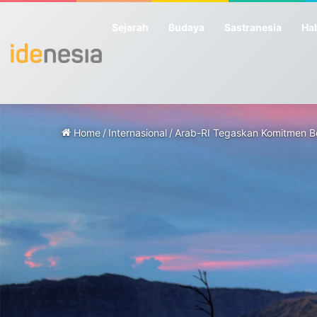
Sejarah
Budaya
Sastranesia
Hab
Home
/
Internasional
/
Arab-RI Tegaskan Komitmen 