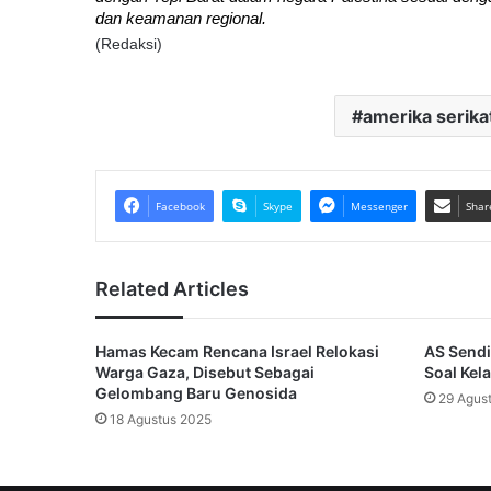
dan keamanan regional.
(Redaksi)
amerika serika
Facebook
Skype
Messenger
Shar
Related Articles
Hamas Kecam Rencana Israel Relokasi
AS Sendi
Warga Gaza, Disebut Sebagai
Soal Kel
Gelombang Baru Genosida
29 Agus
18 Agustus 2025