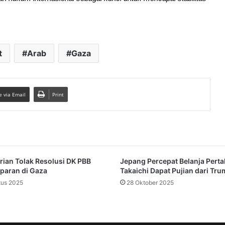
t
Arab
Gaza
e via Email
Print
rian Tolak Resolusi DK PBB
Jepang Percepat Belanja Pert
aparan di Gaza
Takaichi Dapat Pujian dari Tr
tus 2025
28 Oktober 2025