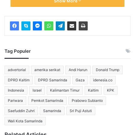
Show More
Gelora (THG).
Taman Hiburan Gelora inilah yang menjadi cikal bakal
sebelum bernama Citra Niaga.
THG kala itu memiliki luas area sekitar 2,7 hektare.
Tag Populer
Lokasi ini ini pusat perbelanjaan dan hiburan bagi
masyarakat.
advertorial
amerika serikat
Andi Harun
Donald Trump
Pembangunam Taman Hiburan Gelora dimulai sekitar
DPRD Kaltim
DPRD Samarinda
Gaza
idenesia.co
tahun 1967.
Indonesia
Israel
Kalimantan Timur
Kaltim
KPK
Konstruksi bangunan sebagian besar terbuat dari bahan
Pariwara
Pemkot Samarinda
Prabowo Subianto
kayu.
Saefuddin Zuhri
Samarinda
Sri Puji Astuti
Wali Kota Samarinda
Sayangnya, kemegahan THG tidak berlangsung lama.
Related Articles