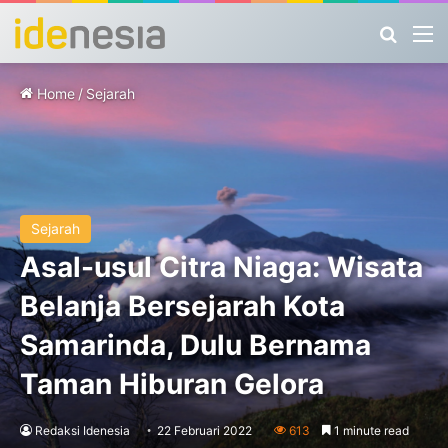
Search
M
Home
/
Sejarah
Sejarah
Asal-usul Citra Niaga: Wisata
Belanja Bersejarah Kota
Samarinda, Dulu Bernama
Taman Hiburan Gelora
Redaksi Idenesia
22 Februari 2022
613
1 minute read