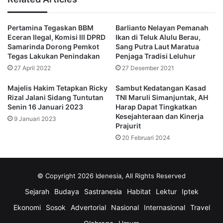
Tidak butuh waktu lama, bangunan di lokasi wisata belanja
itu kusam dan kumuh.
Pertamina Tegaskan BBM
Barlianto Nelayan Pemanah
Eceran Ilegal, Komisi III DPRD
Ikan di Teluk Alulu Berau,
Hadirnya preman yang keram memalak pengunjung jadi
Samarinda Dorong Pemkot
Sang Putra Laut Maratua
masalah terbesar.
Tegas Lakukan Penindakan
Penjaga Tradisi Leluhur
27 April 2022
27 Desember 2021
THG kemudian lambat laun kehilanggan pengunjungnya.
Majelis Hakim Tetapkan Ricky
Sambut Kedatangan Kasad
Rizal Jalani Sidang Tuntutan
TNI Maruli Simanjuntak, AH
Kondisi diperparah dengan bermunculannya pedagang
Senin 16 Januari 2023
Harap Dapat Tingkatkan
Kesejahteraan dan Kinerja
barang bekas yang menjamur, dengan toko yang tidak
9 Januari 2023
Prajurit
tertata rapi.
20 Februari 2024
Belum lagi lahan becek dan genangan air membuat kesan
kumuh semakin menguat.
© Copyright 2026 Idenesia, All Rights Reserved
Sejarah
Budaya
Sastranesia
Habitat
Lektur
Iptek
Pada masa pemerintahan, Wali Kota Samarinda, Waris
Husain, akhirnya membuat gebrakan baru.
Ekonomi
Sosok
Advertorial
Nasional
Internasional
Travel