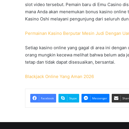
slot video tersebut. Pemain baru di Emu Casino di
mana Anda akan menemukan bonus kasino online ter
Kasino Oshi melayani pengunjung dari seluruh duni
Permainan Kasino Berputar Mesin Judi Dengan U
Setiap kasino online yang gagal di area ini dengan
orang mungkin kecewa melihat bahwa belum ada jen
tetap dan tidak dapat disesuaikan, bersantai.
Blackjack Online Yang Aman 2026
Facebook
Skype
Messenger
Shar