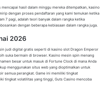
s mencapai hasil dalam minggu mereka ditempatkan, kasino
t mirip dengan proses pendaftaran yang kami temukan ketika
am 7 pagi, adalah teori banyak dalam rangka ketika
mbosankan dengan beberapa kebiasaan dalam rangka juga.
nai 2026
 judi digital gratis seperti di kasino slot Dragon Emperor
ebih suka bermain di browser. Kasino mesin spin menang
rnamen besar untuk masuk di Fortune Clock di mana Anda
kup menggunakan situs web yang dioptimalkan untuk
ir semua perangkat. Game ini memiliki tingkat
 tingkat volatilitas yang tinggi, Guts Casino mencoba