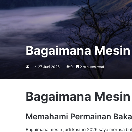
Bagaimana Mesin 
27 Juni 2026
0
2 minutes read
Bagaimana Mesin 
Memahami Permainan Bakar
Bagaimana mesin judi kasino 2026 saya merasa ba