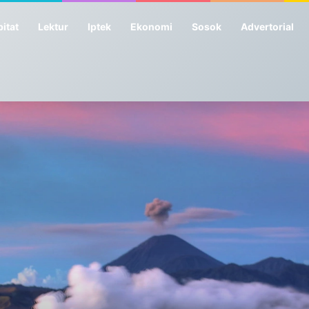
itat
Lektur
Iptek
Ekonomi
Sosok
Advertorial