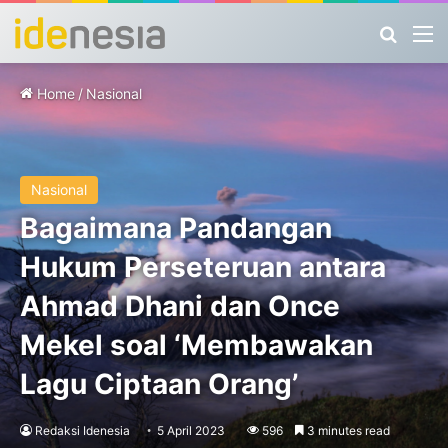
Search
M
Home
/
Nasional
Nasional
Bagaimana Pandangan
Hukum Perseteruan antara
Ahmad Dhani dan Once
Mekel soal ‘Membawakan
Lagu Ciptaan Orang’
Redaksi Idenesia
5 April 2023
596
3 minutes read