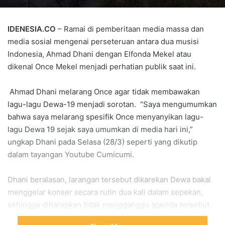
IDENESIA.CO
– Ramai di pemberitaan media massa dan
media sosial mengenai perseteruan antara dua musisi
Indonesia, Ahmad Dhani dengan Elfonda Mekel atau
dikenal Once Mekel menjadi perhatian publik saat ini.
Ahmad Dhani melarang Once agar tidak membawakan
lagu-lagu Dewa-19 menjadi sorotan. “Saya mengumumkan
bahwa saya melarang spesifik Once menyanyikan lagu-
lagu Dewa 19 sejak saya umumkan di media hari ini,”
ungkap Dhani pada Selasa (28/3) seperti yang dikutip
dalam tayangan Youtube Cumicumi.
Dhani beralasan, larangan tersebut dikarekan Dewa bakal
menggelar konser secara rutin dua kali dalam sepekan,
sehingga diharapkan tidak mengganggu agenda tersebut.