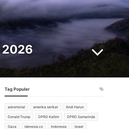
a 2026
Tag Populer
advertorial
amerika serikat
Andi Harun
Donald Trump
DPRD Kaltim
DPRD Samarinda
Gaza
idenesia.co
Indonesia
Israel