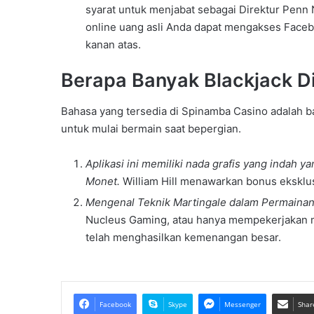
syarat untuk menjabat sebagai Direktur Penn N
online uang asli Anda dapat mengakses Fac
kanan atas.
Berapa Banyak Blackjack D
Bahasa yang tersedia di Spinamba Casino adalah ba
untuk mulai bermain saat bepergian.
Aplikasi ini memiliki nada grafis yang indah
Monet.
William Hill menawarkan bonus eksklu
Mengenal Teknik Martingale dalam Permainan 
Nucleus Gaming, atau hanya mempekerjakan m
telah menghasilkan kemenangan besar.
Facebook
Skype
Messenger
Shar