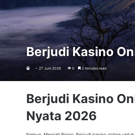
Berjudi Kasino O
27 Juni 2026
0
2 minutes read
Berjudi Kasino On
Nyata 2026
Namun, Merpati Bingo. Berjudi kasino online untuk