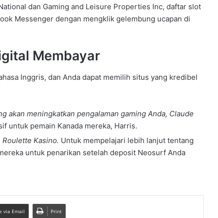
ational dan Gaming and Leisure Properties Inc, daftar slot
ebook Messenger dengan mengklik gelembung ucapan di
igital Membayar
hasa Inggris, dan Anda dapat memilih situs yang kredibel
 yang akan meningkatkan pengalaman gaming Anda, Claude
sif untuk pemain Kanada mereka, Harris.
Roulette Kasino.
Untuk mempelajari lebih lanjut tentang
ereka untuk penarikan setelah deposit Neosurf Anda
e via Email
Print