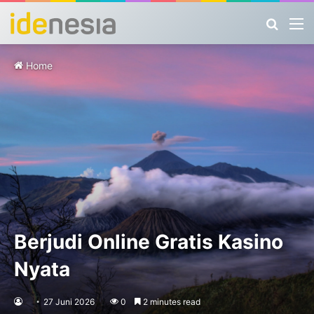
Search
M
Home
Berjudi Online Gratis Kasino
Nyata
27 Juni 2026
0
2 minutes read