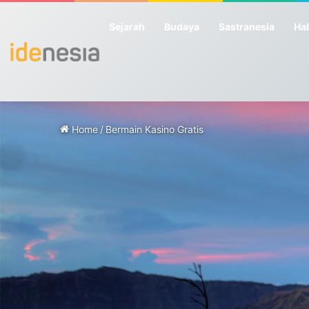
Sejarah
Budaya
Sastranesia
Hab
Home
/
Bermain Kasino Gratis