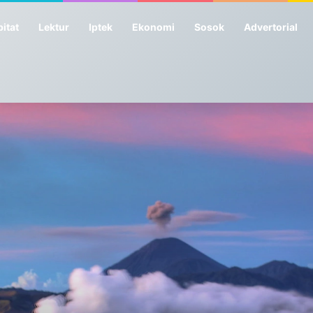
itat
Lektur
Iptek
Ekonomi
Sosok
Advertorial