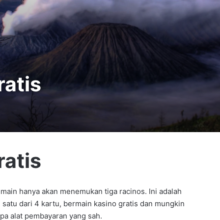
atis
atis
pemain hanya akan menemukan tiga racinos. Ini adalah
 satu dari 4 kartu, bermain kasino gratis dan mungkin
pa alat pembayaran yang sah.