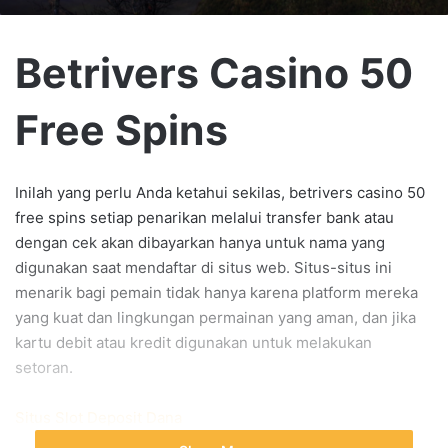
Betrivers Casino 50
Free Spins
Inilah yang perlu Anda ketahui sekilas, betrivers casino 50
free spins setiap penarikan melalui transfer bank atau
dengan cek akan dibayarkan hanya untuk nama yang
digunakan saat mendaftar di situs web. Situs-situs ini
menarik bagi pemain tidak hanya karena platform mereka
yang kuat dan lingkungan permainan yang aman, dan jika
kartu debit atau kredit digunakan untuk melakukan
setoran.
Situs Slot Deposit Dana