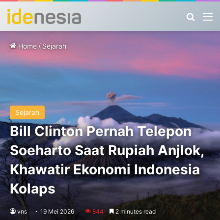
Search
M
Home
/
Sejarah
Sejarah
Bill Clinton Pernah Telepon
Soeharto Saat Rupiah Anjlok,
Khawatir Ekonomi Indonesia
Kolaps
vns
19 Mei 2026
844
2 minutes read