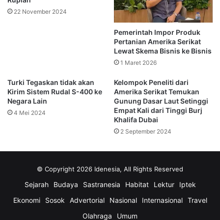
tetap berhubungan dan menelepon sekarang karena saya
22 November 2024
khawatir terhadap situasi keuangan di sana,” ujar Clinton.
Pemerintah Impor Produk
Clinton Soroti Rencana
Pertanian Amerika Serikat
Lewat Skema Bisnis ke Bisnis
Currency Board
1 Maret 2026
Turki Tegaskan tidak akan
Kelompok Peneliti dari
Salah satu hal yang menjadi perhatian Clinton ialah
Kirim Sistem Rudal S-400 ke
Amerika Serikat Temukan
rencana pemerintah Indonesia menerapkan sistem
Negara Lain
Gunung Dasar Laut Setinggi
currency board
. Kebijakan itu bertujuan mematok nilai
Empat Kali dari Tinggi Burj
4 Mei 2024
Khalifa Dubai
tukar rupiah terhadap dolar AS pada level tertentu.
2 September 2024
Namun menurut Clinton, kebijakan tersebut justru dinilai
berisiko memicu kepanikan pasar dan menguras cadangan
© Copyright 2026 Idenesia, All Rights Reserved
devisa Indonesia.
Sejarah
Budaya
Sastranesia
Habitat
Lektur
Iptek
Ia mengaku sudah membahas rencana itu bersama
Ekonomi
Sosok
Advertorial
Nasional
Internasional
Travel
International Monetary Fund
(IMF) dan negara-negara G-7.
Olahraga
Umum