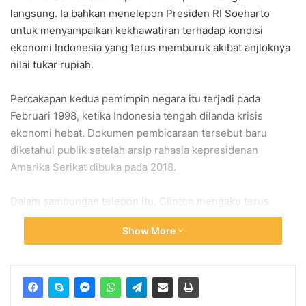
langsung. Ia bahkan menelepon Presiden RI
Soeharto
untuk menyampaikan kekhawatiran terhadap kondisi
ekonomi Indonesia yang terus memburuk akibat anjloknya
nilai tukar rupiah.
Percakapan kedua pemimpin negara itu terjadi pada
Februari 1998, ketika Indonesia tengah dilanda krisis
ekonomi hebat. Dokumen pembicaraan tersebut baru
diketahui publik setelah arsip rahasia kepresidenan
Amerika Serikat dibuka pada 2018.
Dalam sambungan telepon itu, Clinton mengaku terus
memantau perkembangan ekonomi Indonesia setelah
Show More
rupiah jatuh drastis dari kisaran Rp2.000 menjadi sekitar
Rp10.000 hingga Rp12.000 per dolar AS.
Rupiah Anjlok Setelah Krisis