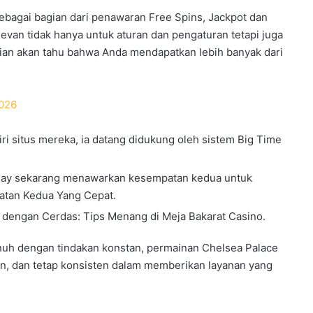
 Sebagai bagian dari penawaran Free Spins, Jackpot dan
elevan tidak hanya untuk aturan dan pengaturan tetapi juga
udian akan tahu bahwa Anda mendapatkan lebih banyak dari
2026
kiri situs mereka, ia datang didukung oleh sistem Big Time
t Play sekarang menawarkan kesempatan kedua untuk
tan Kedua Yang Cepat.
 dengan Cerdas: Tips Menang di Meja Bakarat Casino.
enuh dengan tindakan konstan, permainan Chelsea Palace
n, dan tetap konsisten dalam memberikan layanan yang