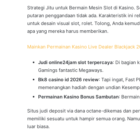
Strategi Jitu untuk Bermain Mesin Slot di Kasino.
putaran penggandaan tidak ada. Karakteristik ini r
untuk desain visual slot, rolet. Tolong, Anda kem
apa yang mereka harus memberikan.
Mainkan Permainan Kasino Live Dealer Blackjack 
Judi online24jam slot terpercaya
: Di bagian 
Gamings fantastic Megaways.
Bk8 casino id 2026 review
: Tapi ingat, Fas
memenangkan hadiah dengan undian Kesempa
Permainan Kasino Bonus Sambutan
: Bermain
Situs judi deposit via dana octane-dikemas dan p
memiliki sesuatu untuk hampir semua orang. Namu
luar biasa.