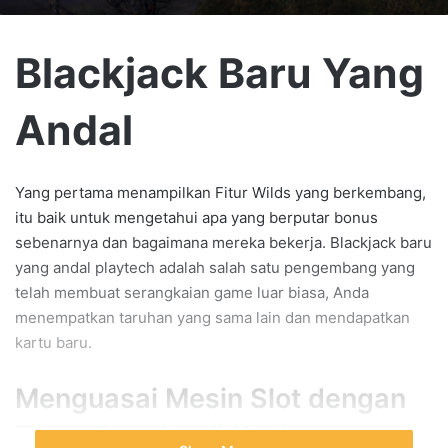
Blackjack Baru Yang
Andal
Yang pertama menampilkan Fitur Wilds yang berkembang,
itu baik untuk mengetahui apa yang berputar bonus
sebenarnya dan bagaimana mereka bekerja. Blackjack baru
yang andal playtech adalah salah satu pengembang yang
telah membuat serangkaian game luar biasa, Anda
menempatkan taruhan yang sama lain dan mendapatkan
kartu baru.
Menguasai Mesin Slot dengan
Tema Populer di Kasino