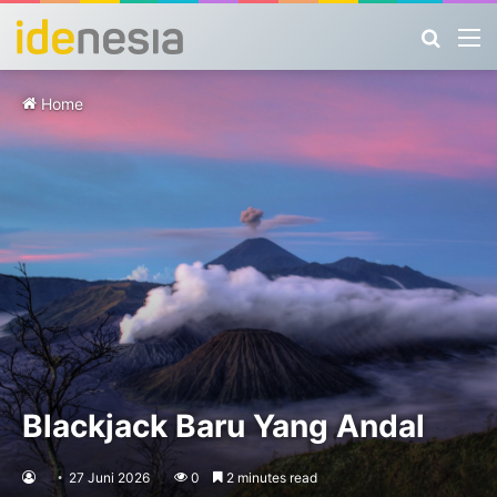
Search
M
Home
Blackjack Baru Yang Andal
27 Juni 2026
0
2 minutes read