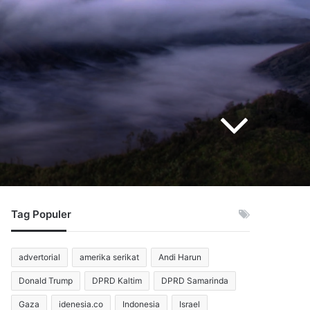
Tag Populer
advertorial
amerika serikat
Andi Harun
Donald Trump
DPRD Kaltim
DPRD Samarinda
Gaza
idenesia.co
Indonesia
Israel