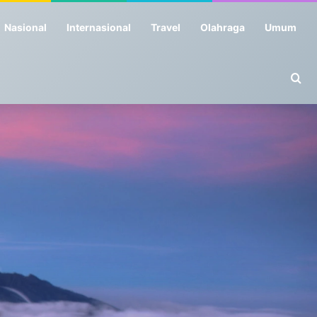
Nasional
Internasional
Travel
Olahraga
Umum
Se