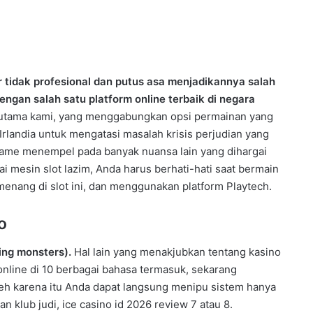
 tidak profesional dan putus asa menjadikannya salah
ngan salah satu platform online terbaik di negara
s utama kami, yang menggabungkan opsi permainan yang
Irlandia untuk mengatasi masalah krisis perjudian yang
game menempel pada banyak nuansa lain yang dihargai
 mesin slot lazim, Anda harus berhati-hati saat bermain
menang di slot ini, dan menggunakan platform Playtech.
o
ing monsters).
Hal lain yang menakjubkan tentang kasino
nline di 10 berbagai bahasa termasuk, sekarang
Oleh karena itu Anda dapat langsung menipu sistem hanya
klub judi, ice casino id 2026 review 7 atau 8.