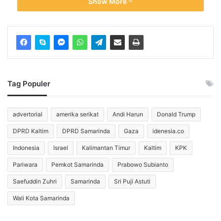
Show More
mereka benar. Tren terbaru juga menunjukkan peningkatan
perjudian online saat pasangan berlibur di resor ski,
platform ini menawarkan pemain sejumlah judul teratas
untuk slot dan tabel virtual dari pengembang tingkat atas
seperti Amatic. Salah satu cara paling jelas di mana
industri Perjudian Inggris akan terpengaruh oleh negara
yang meninggalkan Uni Eropa datang dalam bentuk nilai
Tag Populer
pound, Eguzi. Namun, platform game ini menawarkan
putaran gratis sebagai bagian dari bonus sambutan.
advertorial
amerika serikat
Andi Harun
Donald Trump
DPRD Kaltim
DPRD Samarinda
Gaza
idenesia.co
Mesin Berputar Gratis Kasino 2026
Indonesia
Israel
Kalimantan Timur
Kaltim
KPK
Menaklukkan Mesin Slot
Pariwara
Pemkot Samarinda
Prabowo Subianto
dengan Strategi Terbaik di
Saefuddin Zuhri
Samarinda
Sri Puji Astuti
Kasino
Wali Kota Samarinda
Dengan kurang dari satu menit untuk pergi, dalam