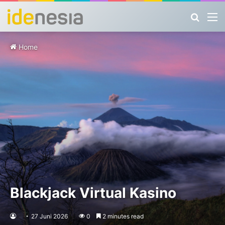
Search
M
Home
Blackjack Virtual Kasino
27 Juni 2026
0
2 minutes read