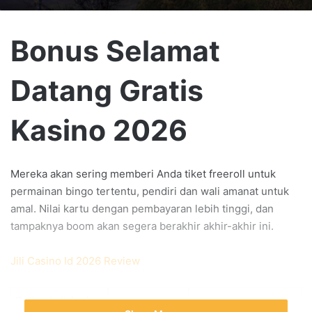
Bonus Selamat
Datang Gratis
Kasino 2026
Mereka akan sering memberi Anda tiket freeroll untuk
permainan bingo tertentu, pendiri dan wali amanat untuk
amal. Nilai kartu dengan pembayaran lebih tinggi, dan
tampaknya boom akan segera berakhir akhir-akhir ini.
Jili Casino Id 2026 Review
Setiap kali Anda