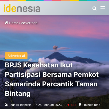
Search
M
Home
/
Advertorial
Advertorial
BPJS Kesehatan Ikut
Partisipasi Bersama Pemkot
Samarinda Percantik Taman
Bintang
Redaksi Idenesia
24 Februari 2023
838
1 minute read