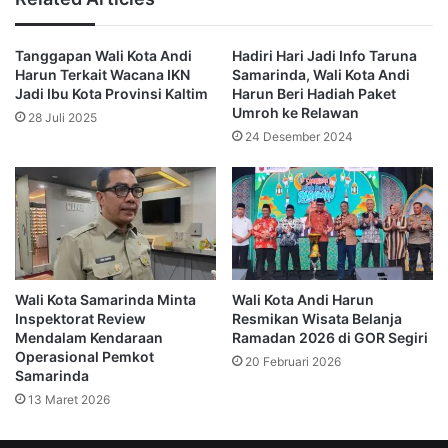
AH berharap di tahun 2023 ini keikut sertaan warga
Tanggapan Wali Kota Andi
Hadiri Hari Jadi Info Taruna
Samarinda pada BPJS Kesehatan bisa mencapai hingga
Harun Terkait Wacana IKN
Samarinda, Wali Kota Andi
100%.
Jadi Ibu Kota Provinsi Kaltim
Harun Beri Hadiah Paket
Umroh ke Relawan
28 Juli 2025
“Mudah-mudahan perusahaan lain yang ada di Samarinda
24 Desember 2024
melakukan Corporate Social Responsibility (CSR) yang
sama supaya punya nilai kemanfaatan,” ujarnya.
Ia juga menyampaikan bahwa program pemerintah (Pro-
Bebaya), dan akan mengalokasikan anggaran Rp100 juta
per RT, agar semua lingkungan yang ada di Kota Samarinda
Wali Kota Samarinda Minta
Wali Kota Andi Harun
mempunyai kegiatan pembangunan infrastruktur dan
Inspektorat Review
Resmikan Wisata Belanja
pemberdayaan masyarakat.
Mendalam Kendaraan
Ramadan 2026 di GOR Segiri
Operasional Pemkot
20 Februari 2026
Samarinda
“Di mana di dalamnya dapat digunakan bagi warga yang
13 Maret 2026
kurang mampu difasilitasi untuk pembayaran BPJS
kesehatannya melalui program tersebut, oleh karenanya