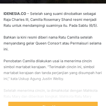
IDENESIA.CO
– Setelah sang suami dinobatkan sebagai
Raja Charles III, Camilla Rosemary Shand resmi menjadi
Ratu untuk mendampingi suaminya itu. Pada Sabtu (6/5).
Bahkan ia kini resmi diberi nama Ratu Camilla setelah
menyandang gelar Queen Consort atau Permaisuri selama
ini.
Penobatan Camilla dilakukan usai ia menerima cincin
simbol martabat kerajaan. “Terimalah cincin ini, simbol
martabat kerajaan dan tanda perjanjian yang disumpah hari
ini,” kata Uskup Agung Justin Welby.
Setelah menerima cincin, ia dimahkotai dengan Mahkota
Ratu Mary dan diberikan tongkat. Mahkota Ratu Mary
dibuat pada 1911 dengan niat agar berfungsi sebagai