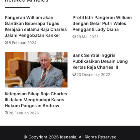
Camilla, menghilangkan gelar ‘consort’ tidak lantas
memasukkannya dalam garis suksesi kekuasaan.
Pangeran William akan
Profil Istri Pangeran William
Gantikan Beberapa Tugas
dengan Gelar Putri Wales
Queen Consort tidak memegang kekuasaan konstitusional
Kerajaan selama Raja Charles
Pengganti Lady Diana
apa pun. Ia hanya berperan memberikan dukungan pada
Jalani Pengobatan Kanker
29 Mei 2023
raja selama bertugas.
8 Februari 2024
Bank Sentral Inggris
Dulu saat menikah dengan Charles, Camilla mendapat
Publikasikan Desain Uang
gelar Princess of Consort bukan Queen. Sehingga, jika
Kertas Raja Charles III
Charles naik takhta, gelarnya jadi Queen of Consort.
20 Desember 2022
Namun, Ratu Elizabeth II mengubah aturan ini sebelum
Ketegasan Sikap Raja Charles
meninggal dunia. Ia membuat aturan Duchess of Cornwall
III dalam Menghadapi Kasus
akan disebut sebagai Queen Camilla ketika Charles resmi
Hukum Pangeran Andrew
menjadi Raja.
20 Februari 2026
Seorang sumber kerajaan menyebut penobatan jadi waktu
yang tepat untuk memulai peralihan gelar.
© Copyright 2026 Idenesia, All Rights Reserved