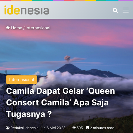
Search
M
Home
/
Internasional
Internasional
Camila Dapat Gelar ‘Queen
Consort Camila’ Apa Saja
Tugasnya ?
Redaksi Idenesia
6 Mei 2023
595
2 minutes read