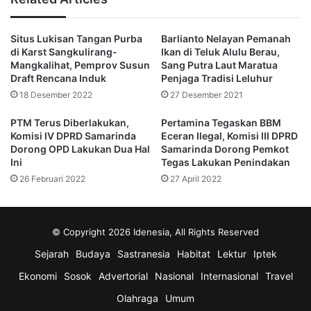
menunjukkan semangat luar biasa dalam beradaptasi
dengan perubahan. Apakah mereka bersekolah di umum
Situs Lukisan Tangan Purba
Barlianto Nelayan Pemanah
atau pondok pesantren, tempat belajar tidak lagi menjadi
di Karst Sangkulirang-
Ikan di Teluk Alulu Berau,
hambatan untuk mengembangkan bakat dan kreativitas.
Mangkalihat, Pemprov Susun
Sang Putra Laut Maratua
Draft Rencana Induk
Penjaga Tradisi Leluhur
“Sekarang, kita harus bisa memanfaatkan setiap peluang
18 Desember 2022
27 Desember 2021
dan menghadapi perubahan dengan positif. Baik di sekolah
PTM Terus Diberlakukan,
Pertamina Tegaskan BBM
umum maupun pondok pesantren, kita semua memiliki
Komisi IV DPRD Samarinda
Eceran Ilegal, Komisi III DPRD
kesempatan untuk menggali bakat dan meraih
Dorong OPD Lakukan Dua Hal
Samarinda Dorong Pemkot
Ini
Tegas Lakukan Penindakan
impian,”ucapnya.
26 Februari 2022
27 April 2022
Menyoroti pentingnya konten berbobot, literasi menjadi
fokus utama. Dengan literasi yang baik, pemuda Kaltim
© Copyright 2026 Idenesia, All Rights Reserved
mampu menyuarakan ide-ide mereka dengan jelas dan
meyakinkan.
Sejarah
Budaya
Sastranesia
Habitat
Lektur
Iptek
Ekonomi
Sosok
Advertorial
Nasional
Internasional
Travel
“Literasi bukan hanya soal membaca dan menulis, tapi juga
Olahraga
Umum
bagaimana menyusun gagasan dengan baik. Jika konten