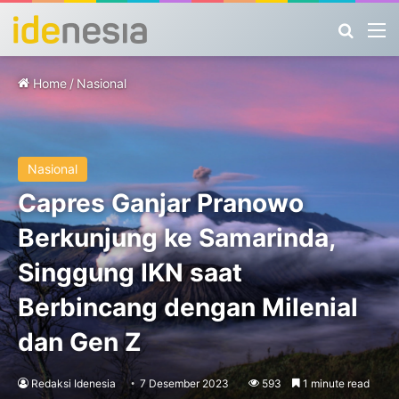
Search
M
Home
/
Nasional
Nasional
Capres Ganjar Pranowo
Berkunjung ke Samarinda,
Singgung IKN saat
Berbincang dengan Milenial
dan Gen Z
Redaksi Idenesia
7 Desember 2023
593
1 minute read