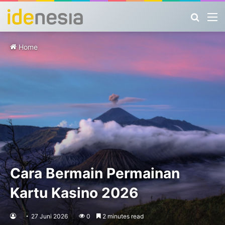
Search
M
Home
Cara Bermain Permainan
Kartu Kasino 2026
27 Juni 2026
0
2 minutes read