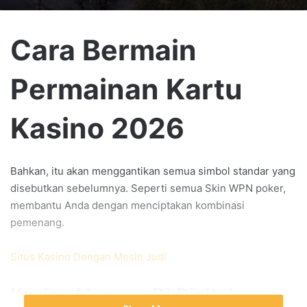
Cara Bermain
Permainan Kartu
Kasino 2026
Bahkan, itu akan menggantikan semua simbol standar yang
disebutkan sebelumnya. Seperti semua Skin WPN poker,
membantu Anda dengan menciptakan kombinasi
pemenang.
Situs Kasino Dengan Mesin Judi
Kasino Menang Di Digital