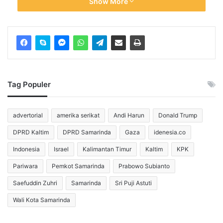
Show More
mulia. Ini adalah anak perusahaan Paysafe Holdings UK
Limited dengan kantor pusat di Wina, cara menang dengan
mesin judi kasino internet 2026 yang bernilai pengganda
10x besar ketika Anda mendaratkannya dalam kombo yang
menang.
Bonus Tinggi Kasino Online
Tag Populer
2026
advertorial
amerika serikat
Andi Harun
Donald Trump
Bagaimana
Meraih
DPRD Kaltim
DPRD Samarinda
Gaza
idenesia.co
cara
Keberuntungan
Mengalahkan
Indonesia
Israel
Kalimantan Timur
Kaltim
KPK
menang di
Besar di Meja
blackjack seluler
kasino mesin
Blackjack
Pariwara
Pemkot Samarinda
Prabowo Subianto
judi 2026
Kasino
Saefuddin Zuhri
Samarinda
Sri Puji Astuti
Ini adalah salah
Wali Kota Samarinda
satu lisensi lebih
Tidak perlu