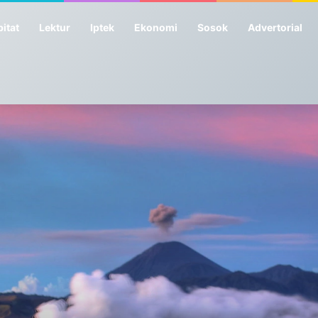
itat
Lektur
Iptek
Ekonomi
Sosok
Advertorial