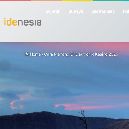
Sejarah
Budaya
Sastranesia
Hab
Home
/
Cara Menang Di Elektronik Kasino 2026