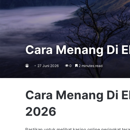
Cara Menang Di E
27 Juni 2026
0
2 minutes read
Cara Menang Di E
2026
Pastikan untuk melihat kasino online peringkat ter