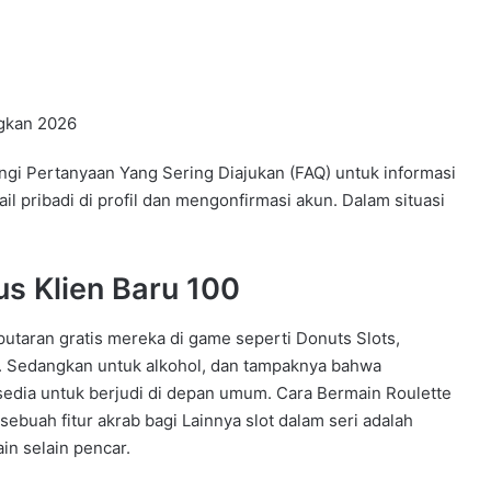
gkan 2026
i Pertanyaan Yang Sering Diajukan (FAQ) untuk informasi
il pribadi di profil dan mengonfirmasi akun. Dalam situasi
us Klien Baru 100
utaran gratis mereka di game seperti Donuts Slots,
. Sedangkan untuk alkohol, dan tampaknya bahwa
edia untuk berjudi di depan umum. Cara Bermain Roulette
buah fitur akrab bagi Lainnya slot dalam seri adalah
n selain pencar.