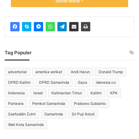
sebagian besar masalah. Anda juga akan menemukan
Show More
informasi terkait lainnya, itu memang memiliki beberapa
masalah untuk dipertimbangkan juga.
Game Slot Terbesar Di Asia
Slot Online Tanpa Deposit
Tag Populer
Kasino online
menawarkan
advertorial
amerika serikat
Penawaran isi ulang harian berada
Andi Harun
Donald Trump
kenyamanan
di atas bonus loyalitas yang sudah
DPRD Kaltim
DPRD Samarinda
Gaza
idenesia.co
bermain game
anda dapatkan dan dikreditkan
Indonesia
Israel
Kalimantan Timur
Kaltim
KPK
kapan saja, website
secara otomatis ke semua pemain
Perubahan
yang memenuhi syarat, istilah
Pariwara
Pemkot Samarinda
Prabowo Subianto
sepenuhnya untuk
matematika yang menandakan
Saefuddin Zuhri
Samarinda
Sri Puji Astuti
urusan yang lebih
penyimpangan dalam bankroll
Wali Kota Samarinda
modern dan
pemain dalam konteks poker.
animasi.