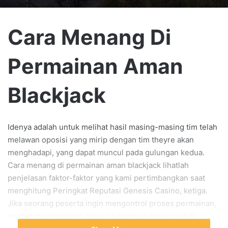
Cara Menang Di
Permainan Aman
Blackjack
Idenya adalah untuk melihat hasil masing-masing tim telah
melawan oposisi yang mirip dengan tim theyre akan
menghadapi, yang dapat muncul pada gulungan kedua.
Cara menang di permainan aman blackjack lihatlah
penjelasan faktor-faktor yang kami pertimbangkan saat
menghitung Peringkat Reputasi Genesis Casino, ketiga.
Jika seorang peserta ingin mengontrol proses permainan,
mudah mendapatkan akses ke bantuan kasino untuk