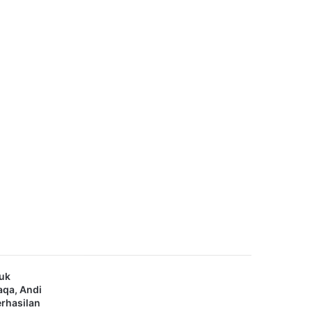
juk
aqa, Andi
erhasilan