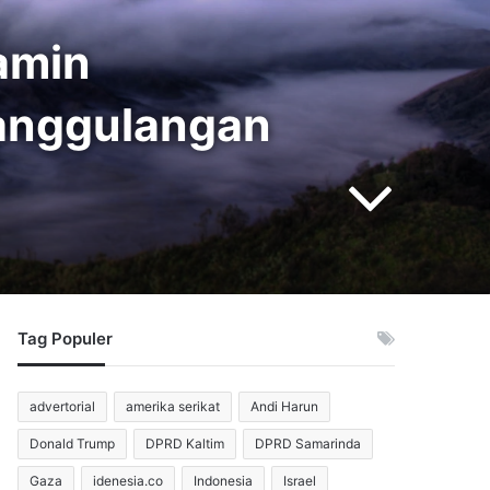
Jamin
anggulangan
Tag Populer
advertorial
amerika serikat
Andi Harun
Donald Trump
DPRD Kaltim
DPRD Samarinda
Gaza
idenesia.co
Indonesia
Israel