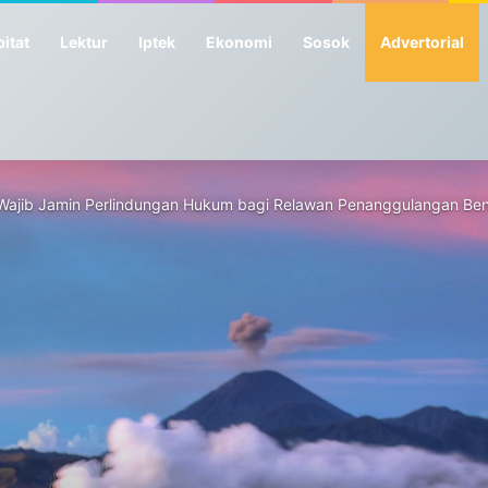
itat
Lektur
Iptek
Ekonomi
Sosok
Advertorial
ah Wajib Jamin Perlindungan Hukum bagi Relawan Penanggulangan Be