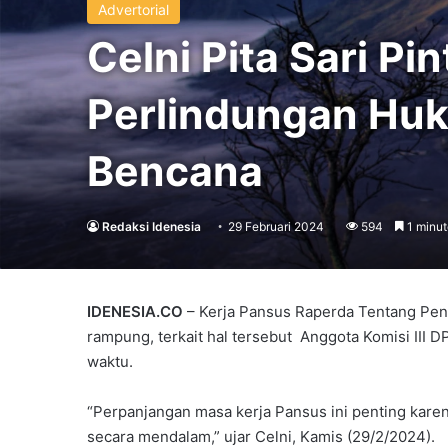
Advertorial
Celni Pita Sari P
Perlindungan Hu
Bencana
Redaksi Idenesia
29 Februari 2024
594
1 minut
IDENESIA.CO
– Kerja Pansus Raperda Tentang Pe
rampung, terkait hal tersebut Anggota Komisi III 
waktu.
“Perpanjangan masa kerja Pansus ini penting kare
secara mendalam,” ujar Celni, Kamis (29/2/2024).