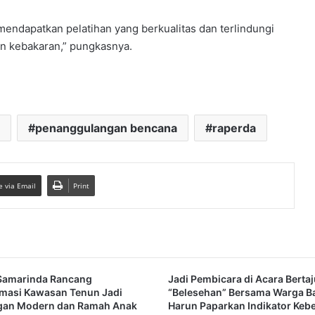
endapatkan pelatihan yang berkualitas dan terlindungi
 kebakaran,” pungkasnya.
penanggulangan bencana
raperda
e via Email
Print
Samarinda Rancang
Jadi Pembicara di Acara Berta
masi Kawasan Tenun Jadi
“Belesehan” Bersama Warga B
gan Modern dan Ramah Anak
Harun Paparkan Indikator Keb