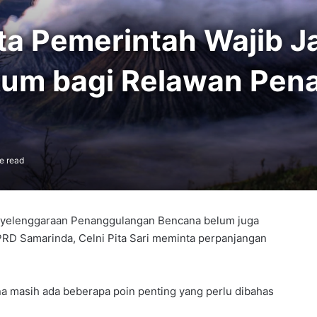
inta Pemerintah Wajib 
kum bagi Relawan Pen
e read
nyelenggaraan Penanggulangan Bencana belum juga
DPRD Samarinda, Celni Pita Sari meminta perpanjangan
na masih ada beberapa poin penting yang perlu dibahas