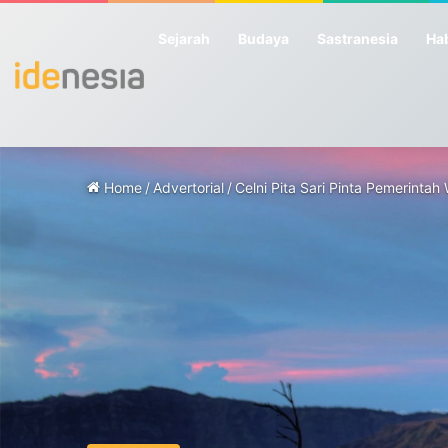
Sejarah
Budaya
Sastranesia
Hab
Home
/
Advertorial
/
Celni Pita Sari Pinta Pemerint