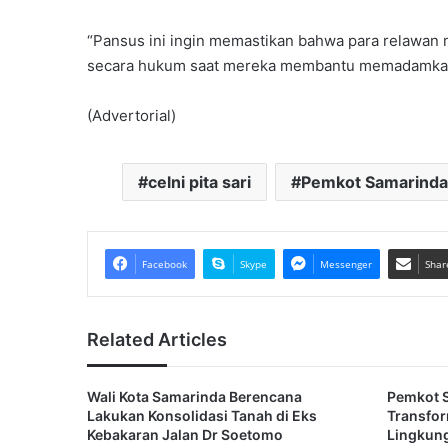
“Pansus ini ingin memastikan bahwa para relawan m
secara hukum saat mereka membantu memadamkan
(Advertorial)
celni pita sari
Pemkot Samarinda
Facebook
Skype
Messenger
Shar
Related Articles
Wali Kota Samarinda Berencana
Pemkot 
Lakukan Konsolidasi Tanah di Eks
Transfor
Kebakaran Jalan Dr Soetomo
Lingkun