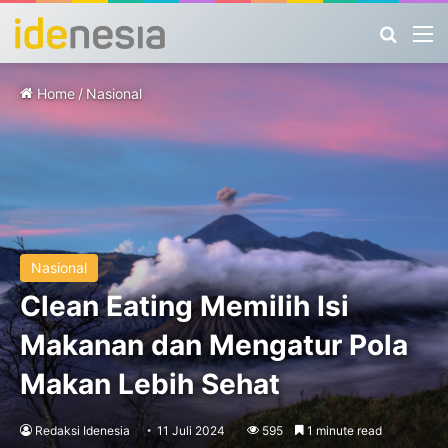
Search
M
Home
/
Nasional
Nasional
Clean Eating Memilih Isi
Makanan dan Mengatur Pola
Makan Lebih Sehat
Redaksi Idenesia
11 Juli 2024
595
1 minute read