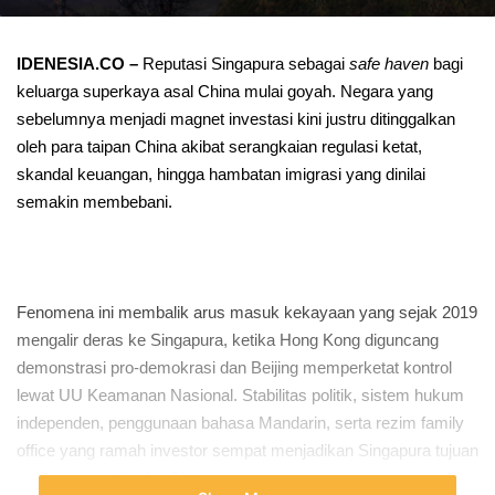
IDENESIA.CO –
Reputasi Singapura sebagai
safe haven
bagi
keluarga superkaya asal China mulai goyah. Negara yang
sebelumnya menjadi magnet investasi kini justru ditinggalkan
oleh para taipan China akibat serangkaian regulasi ketat,
skandal keuangan, hingga hambatan imigrasi yang dinilai
semakin membebani.
Fenomena ini membalik arus masuk kekayaan yang sejak 2019
mengalir deras ke Singapura, ketika Hong Kong diguncang
demonstrasi pro-demokrasi dan Beijing memperketat kontrol
lewat UU Keamanan Nasional. Stabilitas politik, sistem hukum
independen, penggunaan bahasa Mandarin, serta rezim family
office yang ramah investor sempat menjadikan Singapura tujuan
utama para miliarder China.