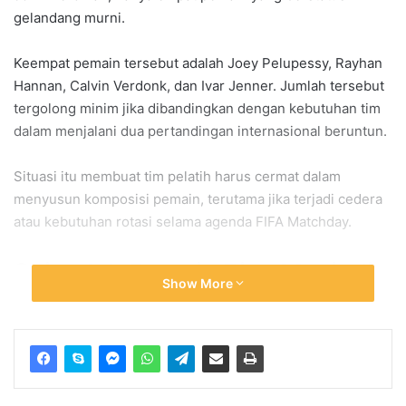
gelandang murni.
Keempat pemain tersebut adalah
Joey Pelupessy
,
Rayhan
Hannan
,
Calvin Verdonk
, dan
Ivar Jenner
. Jumlah tersebut
tergolong minim jika dibandingkan dengan kebutuhan tim
dalam menjalani dua pertandingan internasional beruntun.
Situasi itu membuat tim pelatih harus cermat dalam
menyusun komposisi pemain, terutama jika terjadi cedera
atau kebutuhan rotasi selama agenda FIFA Matchday.
Sejumlah Pemain Bisa Menjadi
Show More
Alternatif di Lini Tengah
Meski stok gelandang terbatas, Indonesia masih memiliki
beberapa pemain serbabisa yang dapat mengisi sektor
tengah. Dalam beberapa kesempatan, sejumlah pemain