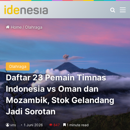
Search
M
Home
/
Olahraga
Olahraga
Daftar 23 Pemain Timnas
Indonesia vs Oman dan
Mozambik, Stok Gelandang
Jadi Sorotan
vns
1 Juni 2026
847
1 minute read