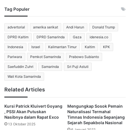
bertahan pernah menjalankan peran sebagai gelandang.
Tag Populer
Nathan Tjoe-A-On
dan
Justin Hubner
termasuk pemain
yang berpotensi digeser ke lini tengah jika dibutuhkan.
advertorial
amerika serikat
Andi Harun
Donald Trump
Keduanya memiliki kemampuan distribusi bola yang cukup
DPRD Kaltim
DPRD Samarinda
Gaza
idenesia.co
baik dan pengalaman bermain di beberapa posisi berbeda.
Indonesia
Israel
Kalimantan Timur
Kaltim
KPK
Selain itu,
Beckham Putra
juga dapat menjadi opsi untuk
Pariwara
Pemkot Samarinda
Prabowo Subianto
mengisi peran gelandang serang guna menambah
Saefuddin Zuhri
Samarinda
Sri Puji Astuti
kreativitas permainan.
Wali Kota Samarinda
Formasi Herdman Beri Ruang
Related Articles
Fleksibilitas
Kursi Patrick Kluivert Goyang
Mengungkap Sosok Pemain
Pada laga sebelumnya melawan Bulgaria, John Herdman
, PSSI Akan Putuskan
Naturalisasi Termahal
menerapkan formasi 3-4-3. Skema tersebut
Nasibnya dalam Rapat Exco
Timnas Indonesia Sepanjang
memungkinkan beberapa pemain berganti peran sesuai
Sejarah Sepakbola Nasional
13 Oktober 2025
kebutuhan pertandingan.
6 Januari 2022