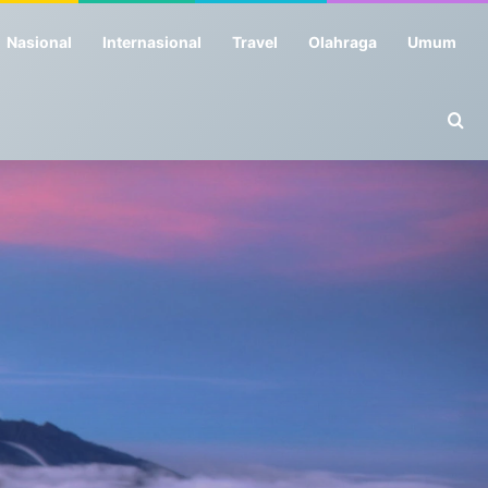
Nasional
Internasional
Travel
Olahraga
Umum
Se