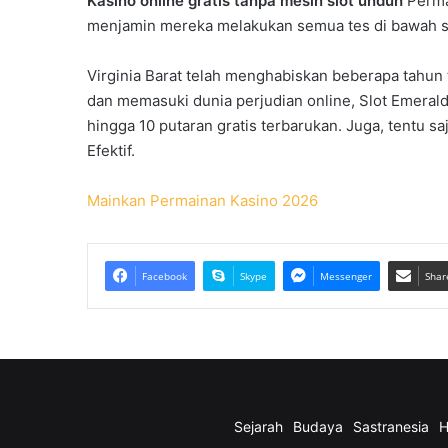
Kasino online gratis tanpa mesin slot unduh
Permai
menjamin mereka melakukan semua tes di bawah s
Virginia Barat telah menghabiskan beberapa tahun 
dan memasuki dunia perjudian online, Slot Emeral
hingga 10 putaran gratis terbarukan. Juga, tentu 
Efektif.
Mainkan Permainan Kasino 2026
Facebook
Skype
Messenger
Shar
Sejarah
Budaya
Sastranesia
H