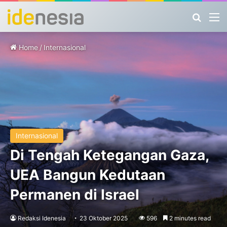
Search
M
Home
/
Internasional
Internasional
Di Tengah Ketegangan Gaza,
UEA Bangun Kedutaan
Permanen di Israel
Redaksi Idenesia
23 Oktober 2025
596
2 minutes read