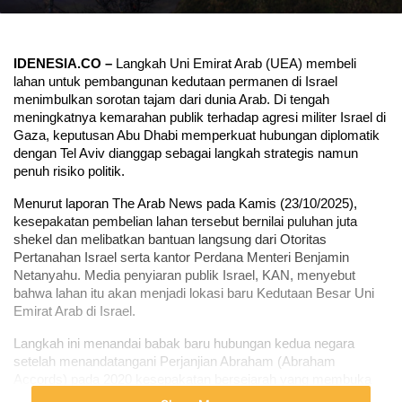
IDENESIA.CO – 
Langkah Uni Emirat Arab (UEA) membeli 
lahan untuk pembangunan kedutaan permanen di Israel 
menimbulkan sorotan tajam dari dunia Arab. Di tengah 
meningkatnya kemarahan publik terhadap agresi militer Israel di 
Gaza, keputusan Abu Dhabi memperkuat hubungan diplomatik 
dengan Tel Aviv dianggap sebagai langkah strategis namun 
penuh risiko politik.
Menurut laporan The Arab News pada Kamis (23/10/2025), 
kesepakatan pembelian lahan tersebut bernilai puluhan juta 
shekel dan melibatkan bantuan langsung dari Otoritas 
Pertanahan Israel serta kantor Perdana Menteri Benjamin 
Netanyahu. Media penyiaran publik Israel, KAN, menyebut 
bahwa lahan itu akan menjadi lokasi baru Kedutaan Besar Uni 
Emirat Arab di Israel.
Langkah ini menandai babak baru hubungan kedua negara 
setelah menandatangani Perjanjian Abraham (Abraham 
Accords) pada 2020 kesepakatan bersejarah yang membuka 
hubungan diplomatik resmi antara Israel dan beberapa negara 