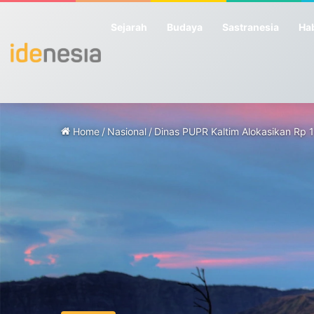
Sejarah
Budaya
Sastranesia
Hab
Home
/
Nasional
/
Dinas PUPR Kaltim Alokasikan Rp 