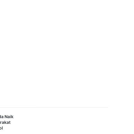
da Naik
rakat
ol