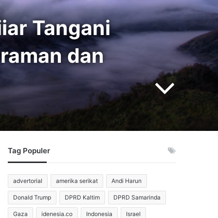
iar Tangani
uraman dan
Tag Populer
advertorial
amerika serikat
Andi Harun
Donald Trump
DPRD Kaltim
DPRD Samarinda
Gaza
idenesia.co
Indonesia
Israel