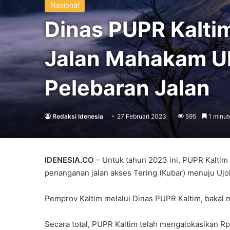
Nasional
Dinas PUPR Kaltim
Jalan Mahakam Ul
Pelebaran Jalan
Redaksi Idenesia
27 Februari 2023
595
1 minut
IDENESIA.CO
– Untuk tahun 2023 ini, PUPR Kaltim
penanganan jalan akses Tering (Kubar) menuju Ujo
Pemprov Kaltim melalui Dinas PUPR Kaltim, bakal 
Secara total, PUPR Kaltim telah mengalokasikan R