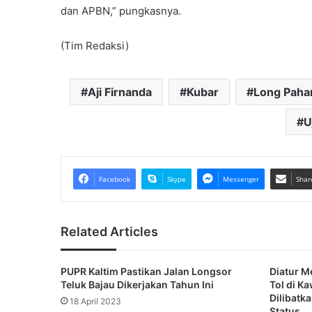
dan APBN,” pungkasnya.
(Tim Redaksi)
Aji Firnanda
Kubar
Long Paha
U
Facebook
Skype
Messenger
Shar
Related Articles
PUPR Kaltim Pastikan Jalan Longsor
Diatur M
Teluk Bajau Dikerjakan Tahun Ini
Tol di K
Dilibatk
18 April 2023
Status