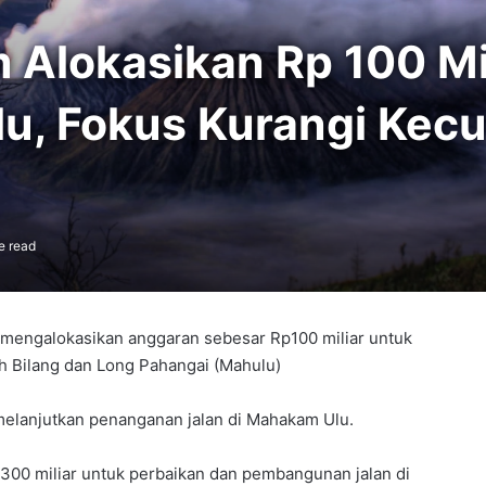
 Alokasikan Rp 100 Mi
u, Fokus Kurangi Kec
e read
 mengalokasikan anggaran sebesar Rp100 miliar untuk
h Bilang dan Long Pahangai (Mahulu)
melanjutkan penanganan jalan di Mahakam Ulu.
p300 miliar untuk perbaikan dan pembangunan jalan di