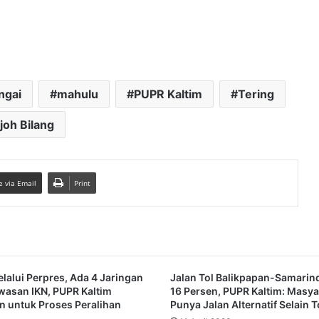
ngai
mahulu
PUPR Kaltim
Tering
joh Bilang
e via Email
Print
elalui Perpres, Ada 4 Jaringan
Jalan Tol Balikpapan-Samarin
awasan IKN, PUPR Kaltim
16 Persen, PUPR Kaltim: Masya
an untuk Proses Peralihan
Punya Jalan Alternatif Selain T