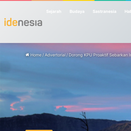
Sejarah
Budaya
Sastranesia
Hab
Home
/
Advertorial
/
Dorong KPU Proaktif Sebarkan I