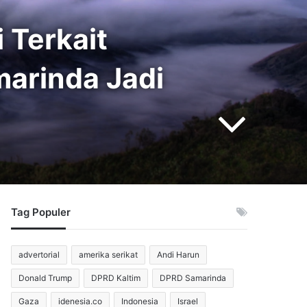
 Terkait
marinda Jadi
Tag Populer
advertorial
amerika serikat
Andi Harun
Donald Trump
DPRD Kaltim
DPRD Samarinda
Gaza
idenesia.co
Indonesia
Israel