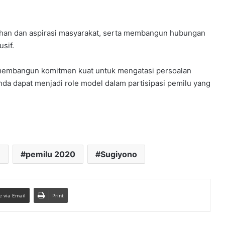
uhan dan aspirasi masyarakat, serta membangun hubungan
sif.
 membangun komitmen kuat untuk mengatasi persoalan
da dapat menjadi role model dalam partisipasi pemilu yang
u
pemilu 2020
Sugiyono
e via Email
Print