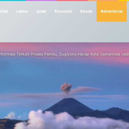
itat
Lektur
Iptek
Ekonomi
Sosok
Advertorial
nformasi Terkait Proses Pemilu, Sugiyono Harap Kota Samarinda Jad