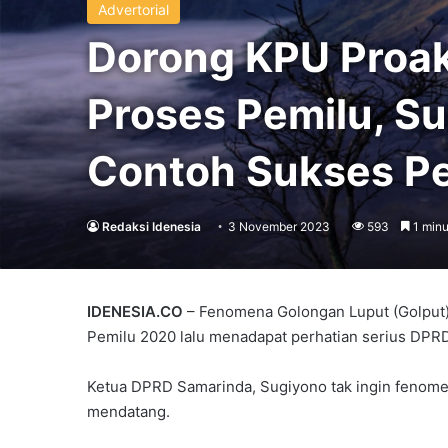
Advertorial
Dorong KPU Proakt
Proses Pemilu, S
Contoh Sukses P
Redaksi Idenesia
3 November 2023
593
1 minu
IDENESIA.CO
– Fenomena Golongan Luput (Golput)
Pemilu 2020 lalu menadapat perhatian serius DPR
Ketua DPRD Samarinda, Sugiyono tak ingin fenomen
mendatang.