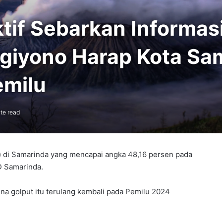
if Sebarkan Informasi
ugiyono Harap Kota Sa
emilu
te read
 di Samarinda yang mencapai angka 48,16 persen pada
D Samarinda.
a golput itu terulang kembali pada Pemilu 2024